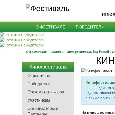
НОВО
О ФЕСТИВАЛЕ
ПОБЕДИТЕЛИ
-
-
О фестивале
Статьи
Кинофестиваль для детей и 
КИН
Кинофестиваль
О фестивале
Кинофестивал
Победители
создан для того
Оргкомитет и жюри
единомышленника
а также поиск н
Участникам
Организаторы и
На
кинофестивал
Партнеры