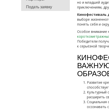
но и младшей ауди
Подать заявку
приключениям, др
Кинофестиваль 
выборe жизненного
понять себя и окр
Особое внимание 
короткометражны
Победители получа
к серьёзной творч
КИНОФЕ
ВАЖНУЮ
ОБРАЗО
Развитие кр
способствуе
Культурный 
расширить с
Социальная 
осознавать с