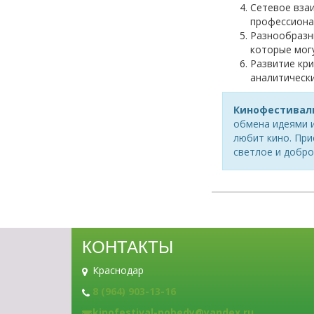
Сетевое вза
профессиона
Разнообразн
которые мог
Развитие кр
аналитически
Кинофестивал
обмена идеями и
любит кино. При
светлое и добро
КОНТАКТЫ
Краснодар
8 (964) 903-13-16
kinofestival-pobedy@yandex.ru