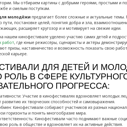
тории. Мы отбираем картины с добрыми героями, простыми и п
ужбе и смелым поступкам.
для молодёжи
предлагает более сложные и актуальные темы.
 пути, постановке целей, понятия добра и зла, взаимоотношени
ужающих, расширяет кругозор и и мотивирует на свежие идеи.
на нашем кинофестивале уделено участию самих детей и подро
х работ
, где юные режиссёры, сценаристы и актёры демонстриру
ют призы, наставничество и возможность показать свою работ
еской карьере.
СТИВАЛИ ДЛЯ ДЕТЕЙ И МОЛ
 РОЛЬ В СФЕРЕ КУЛЬТУРНОГ
ВАТЕЛЬНОГО ПРОГРЕССА:
еативности: Участие в кинофестивалях вдохновляет молодых лю
т развитию их творческих способностей и самовыражения.
обмен: Кинофестивали собирают участников из разных национал
вои горизонты и понять многообразие мира.
ответственность: Кинофестивали часто поднимают важные соц
вою роль в обществе и вдохновляет их на активные действия.