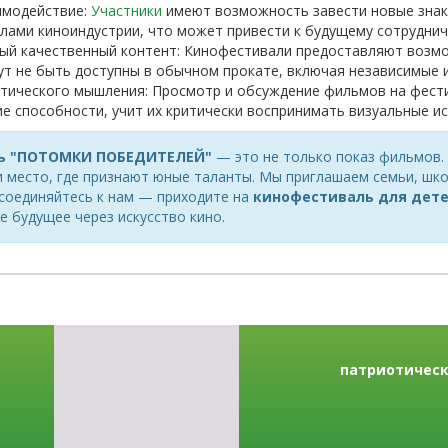
имодействие:
Участники
имеют возможность завести новые знак
лами киноиндустрии, что может привести к будущему сотрудни
ый качественный контент: Кинофестивали предоставляют возм
ут не быть доступны в обычном прокате, включая независимые 
итического мышления: Просмотр и обсуждение фильмов на фест
е способности, учит их критически воспринимать визуальные ис
ь "ПОТОМКИ ПОБЕДИТЕЛЕЙ"
— это не только показ фильмов.
 место, где признают юные таланты. Мы приглашаем семьи, школ
соединяйтесь к нам — приходите на
кинофестиваль для дет
е будущее через искусство кино.
патриотичес