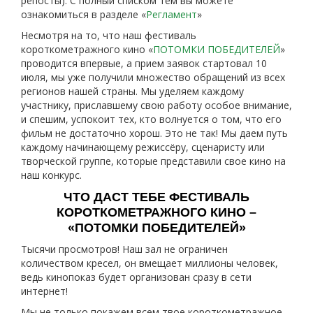
репосты). С полный списком тем вы можете
ознакомиться в разделе «
Регламент
»
Несмотря на то, что наш фестиваль
короткометражного кино «
ПОТОМКИ ПОБЕДИТЕЛЕЙ
»
проводится впервые, а прием заявок стартовал 10
июля, мы уже получили множество обращений из всех
регионов нашей страны. Мы уделяем каждому
участнику, приславшему свою работу особое внимание,
и спешим, успокоит тех, кто волнуется о том, что его
фильм не достаточно хорош. Это не так! Мы даем путь
каждому начинающему режиссёру, сценаристу или
творческой группе, которые представили свое кино на
наш конкурс.
ЧТО ДАСТ ТЕБЕ ФЕСТИВАЛЬ
КОРОТКОМЕТРАЖНОГО КИНО –
«ПОТОМКИ ПОБЕДИТЕЛЕЙ»
Тысячи просмотров! Наш зал не ограничен
количеством кресел, он вмещает миллионы человек,
ведь кинопоказ будет организован сразу в сети
интернет!
Мы не только покажем всем твое короткометражное